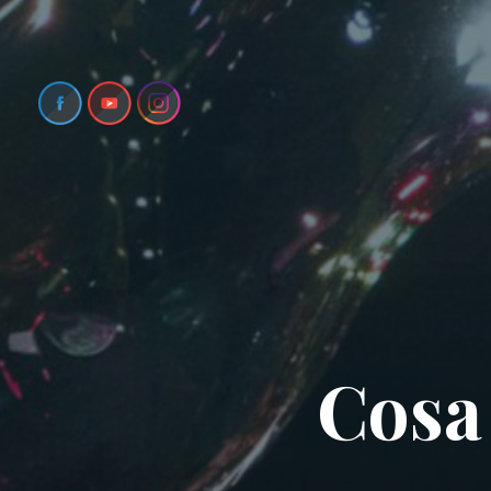
C
o
s
a