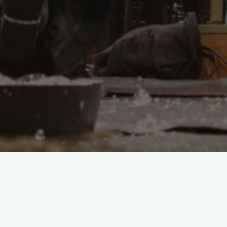
Cosa Bolle in Orchest
Toccate, fughe e… scivoloni!